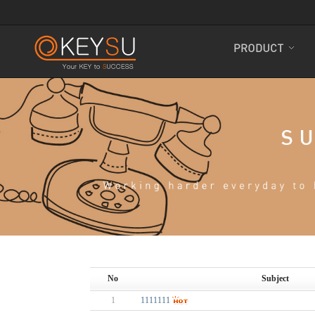
No
Subject
1
1111111