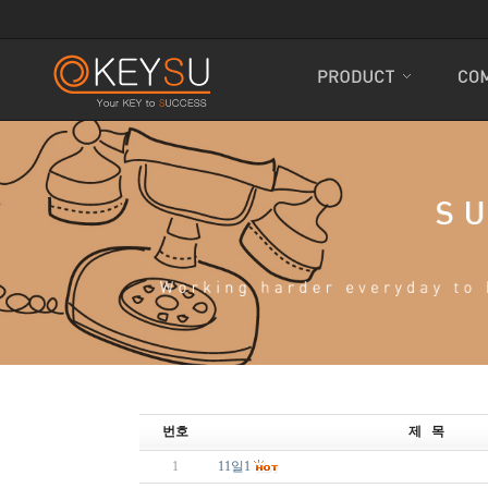
번호
제 목
1
11일1